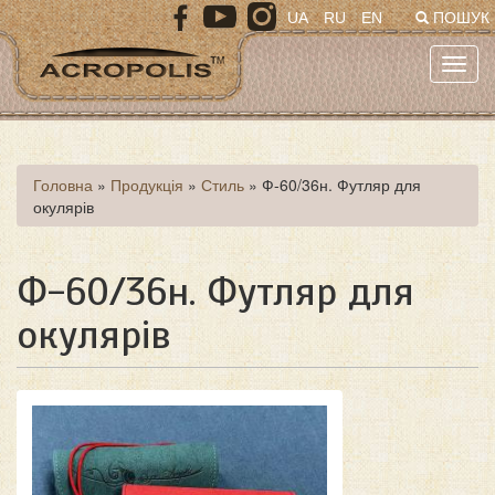
Перейти
UA
RU
EN
ПОШУК
до
основного
Toggl
матеріалу
navig
Ви
Головна
»
Продукція
»
Стиль
»
Ф-60/36н. Футляр для
окулярів
є
тут
Ф-60/36н. Футляр для
окулярів