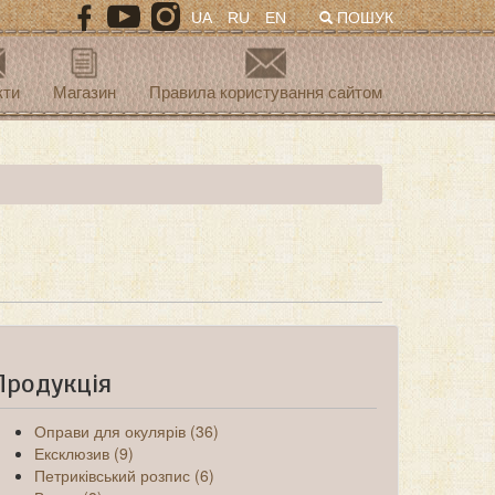
UA
RU
EN
ПОШУК
кти
Магазин
Правила користування сайтом
Продукція
Оправи для окулярів (36)
Ексклюзив (9)
Петриківський розпис (6)