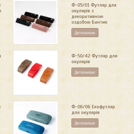
я
Ф-05/01 Футляр для
ю
окулярів з
декоративною
оздобою Бантик
Детальніше
я
Ф-50/42 Футляр для
окулярів
Детальніше
я
Ф-06/06 Екофутляр
для окулярів
Детальніше