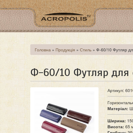
Перейти
до
основного
матеріалу
Ви
Головна
»
Продукція
»
Стиль
»
Ф-60/10 Футляр дл
є
тут
Ф-60/10 Футляр для 
Артикул: 601
Горизонталь
Матеріал:
Ш
Ширина:
15
Висота:
65 
Глибина:
30