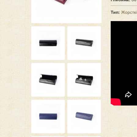
Тип:
Жорстк