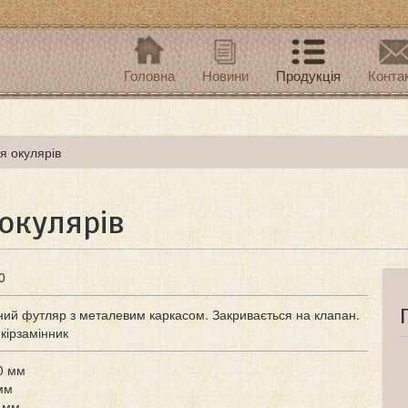
Головна
Новини
Продукція
Конта
я окулярів
окулярів
0
ний футляр з металевим каркасом. Закривається на клапан.
кірзамінник
0 мм
мм
 мм