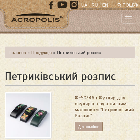
Перейти
UA
RU
EN
ПОШУК
до
основного
Toggl
матеріалу
navig
Ви
Головна
»
Продукція
»
Петриківський розпис
є
тут
Петриківський розпис
Ф-50/46п Футляр для
окулярів з рукописним
малюнком "Петриківський
Розпис"
Детальніше