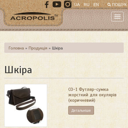
Перейти
UA
RU
EN
ПОШУК
до
основного
Toggl
матеріалу
navig
Ви
Головна
»
Продукція
»
Шкіра
є
тут
Шкіра
СО-1 Футляр-сумка
жорсткий для окулярів
(коричневий)
Детальніше