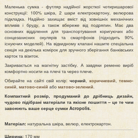
Маленька сумка - футляр надійної жорсткої чотиришарової
конструкції: 100% шкіра, 2 шари електрокартону, велюрова
підкладка. Надійно захищає вміст від зовнішніх механічних
впливів і бруду, а також вбереже від подряпин. Має два
основних відділення для транспортування коригуючих або
сонцезахисних окулярів та смартфонів (підходить 90%
існуючих моделей). На відкидному клапані нашите спеціальна
секція на декілька комірок для зручного зберігання банківських
карток та візиток.
Закривається на магнітну застібку. А завдяки ременю виріб
комфортно носити на плечі та через плече.
Обирайте на сайті свій колір:
чорний
,
коричневий
,
темно-
синій
,
матово-синій
або
матово-зелений
.
Компактний розмір, продуманий до дрібниць дизайн,
чудово підібрані матеріали та якісне пошиття – це те чим
завоюють ваше серце сумки Acropolis.
Матеріал:
натуральна шкіра, велюр, електрокартон.
Ширина:
170 мм