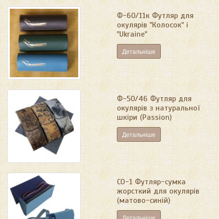
Ф-60/11к Футляр для
окулярів "Колосок" і
"Ukraine"
Детальніше
Ф-50/46 Футляр для
окулярів з натуральної
шкіри (Passion)
Детальніше
СО-1 Футляр-сумка
жорсткий для окулярів
(матово-синій)
Детальніше