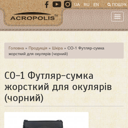
Перейти
UA
RU
EN
ПОШУК
до
основного
Toggl
матеріалу
navig
Ви
Головна
»
Продукція
»
Шкіра
»
СО-1 Футляр-сумка
жорсткий для окулярів (чорний)
є
тут
СО-1 Футляр-сумка
жорсткий для окулярів
(чорний)