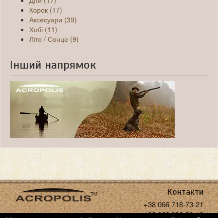
Діти (17)
Корок (17)
Аксесуари (39)
Хобі (11)
Літо / Сонце (9)
Інший напрямок
Контакти
+38 066 718-73-21
+38 068 936-30-18