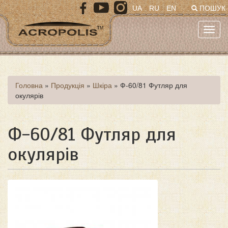
Перейти
UA
RU
EN
ПОШУК
до
основного
Toggl
матеріалу
navig
Ви
Головна
»
Продукція
»
Шкіра
»
Ф-60/81 Футляр для
окулярів
є
тут
Ф-60/81 Футляр для
окулярів