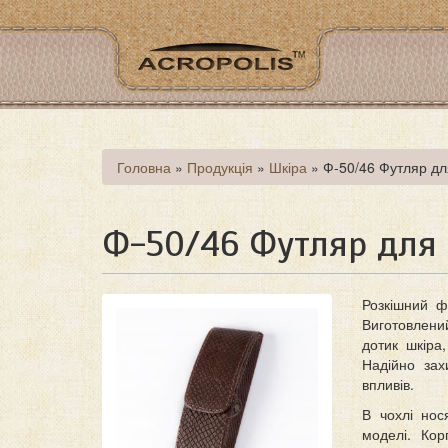
Перейти
до
основного
матеріалу
Ви
Головна
»
Продукція
»
Шкіра
»
Ф-50/46 Футляр дл
є
тут
Ф-50/46 Футляр для 
Розкішний ф
Виготовлений
дотик шкіра
Надійно зах
впливів.
В чохлі нос
моделі. Кор