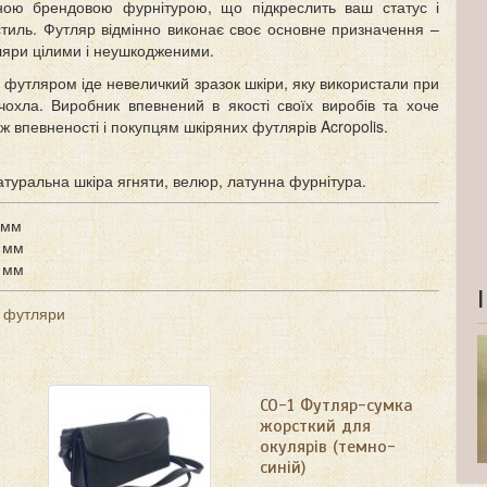
ною брендовою фурнітурою, що підкреслить ваш статус і
стиль. Футляр відмінно виконає своє основне призначення –
ляри цілими і неушкодженими.
з футляром іде невеличкий зразок шкіри, яку використали при
 чохла. Виробник впевнений в якості своїх виробів та хоче
 ж впевненості і покупцям шкіряних футлярів Acropolis.
атуральна шкіра ягняти, велюр, латунна фурнітура.
 мм
 мм
 мм
і футляри
я
СО-1 Футляр-сумка
жорсткий для
окулярів (темно-
синій)