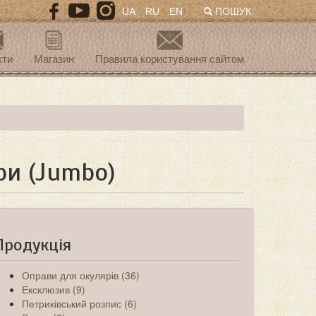
UA
RU
EN
ПОШУК
кти
Магазин
Правила користування сайтом
ри (Jumbo)
Продукція
Оправи для окулярів (36)
Ексклюзив (9)
Петриківський розпис (6)