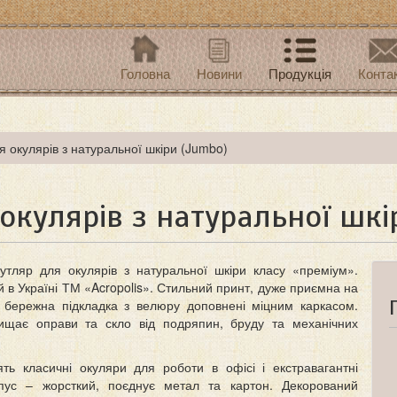
Головна
Новини
Продукція
Конта
я окулярів з натуральної шкіри (Jumbo)
окулярів з натуральної шкі
утляр для окулярів з натуральної шкіри класу «преміум».
 в Україні ТМ «Acropolis». Стильний принт, дуже приємна на
, бережна підкладка з велюру доповнені міцним каркасом.
ищає оправи та скло від подряпин, бруду та механічних
ять класичні окуляри для роботи в офісі і екстравагантні
пус – жорсткий, поєднує метал та картон. Декорований