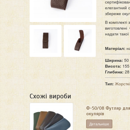
сертифікова
елегантний 
збереже оку
В комплекті 
виготовлені
надати такої
Матеріал:
н
Ширина:
50
Висота:
155
Глибина:
28
Тип:
Жорстк
Схожі вироби
Ф-50/08 Футляр дл
окулярів
Детальніше