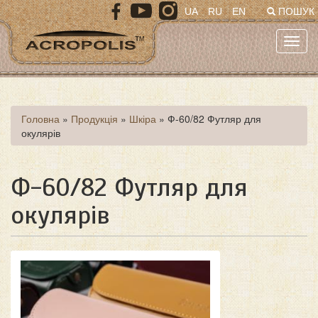
Перейти
UA
RU
EN
ПОШУК
до
основного
Toggl
матеріалу
navig
Ви
Головна
»
Продукція
»
Шкіра
»
Ф-60/82 Футляр для
окулярів
є
тут
Ф-60/82 Футляр для
окулярів