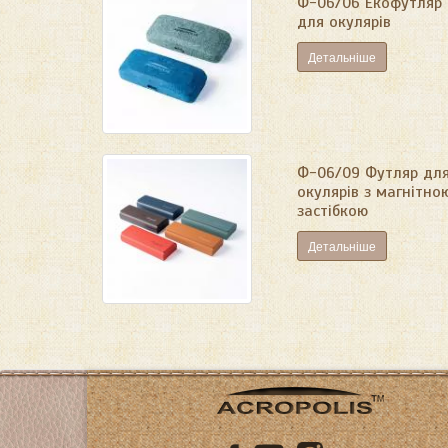
Ф-06/06 Екофутляр
для окулярів
Детальніше
Ф-06/09 Футляр дл
окулярів з магнітно
застібкою
Детальніше