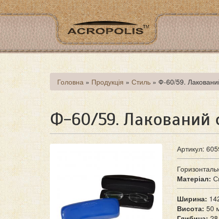
Перейти
до
основного
матеріалу
Ви
Головна
»
Продукція
»
Стиль
»
Ф-60/59. Лаковани
є
тут
Ф-60/59. Лакований 
Артикул: 605
Горизонталь
Матеріал:
С
Ширина:
14
Висота:
50 
Глибина:
28