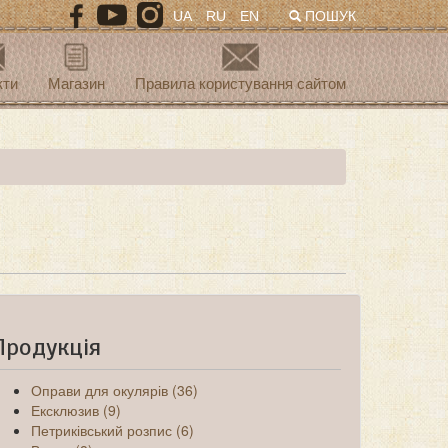
UA
RU
EN
ПОШУК
кти
Магазин
Правила користування сайтом
Продукція
Оправи для окулярів (36)
Ексклюзив (9)
Петриківський розпис (6)