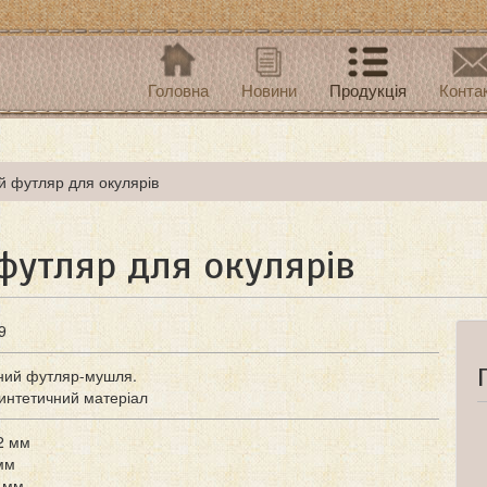
Головна
Новини
Продукція
Конта
й футляр для окулярів
футляр для окулярів
9
ний футляр-мушля.
интетичний матеріал
2 мм
мм
 мм