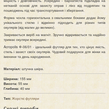
міцність і довговічність. Усередині - бархатиста підкладка на
нетканій основі для захисту оправ і лінз від подряпин та
пошкоджень під час транспортування і зберігання.
Форма чохла горизонтальна з овальними боками додає йому
унікального стилю і відмінно підходить для різних типів
окулярів (від малих до великих).
Закривається виріб на магніт. Зручно відкривається та надійно
тримає окуляри всередині.
Acropolis Ф-06/01 - ідеальний футляр для тих, хто цінує якість,
стиль і захист своїх окулярів. Чудовий подарунок для жінки на
іменини та день народження.
Матеріал:
штучна шкіра.
Ширина:
155 мм
Висота:
55 мм
Глибина:
40 мм
Тип:
Жорсткі футляри
Схожі вироби