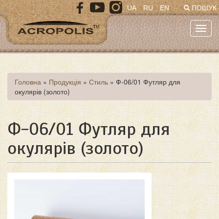
Перейти
UA
RU
EN
ПОШУК
до
основного
Toggl
матеріалу
navig
Ви
Головна
»
Продукція
»
Стиль
»
Ф-06/01 Футляр для
окулярів (золото)
є
тут
Ф-06/01 Футляр для
окулярів (золото)