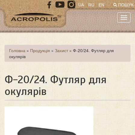
Перейти
UA
RU
EN
ПОШУК
до
основного
Toggl
матеріалу
navig
Ви
Головна
»
Продукція
»
Захист
»
Ф-20/24. Футляр для
окулярів
є
тут
Ф-20/24. Футляр для
окулярів