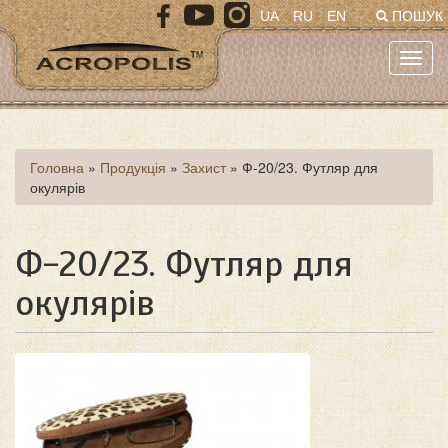
Перейти
UA
RU
EN
ПОШУК
до
основного
Toggl
матеріалу
navig
Ви
Головна
»
Продукція
»
Захист
»
Ф-20/23. Футляр для
окулярів
є
тут
Ф-20/23. Футляр для
окулярів