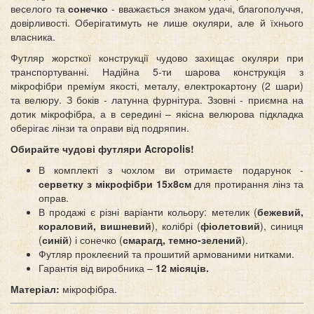
веселого та
сонечко
- вважається знаком удачі, благополуччя,
довірливості. Оберігатимуть не лише окуляри, але й їхнього
власника.
Футляр жорсткої конструкції чудово захищає окуляри при
транспортуванні. Надійна 5-ти шарова конструкція з
мікрофібри преміум якості, металу, електрокартону (2 шари)
та велюру. З боків - латунна фурнітура. Ззовні - приємна на
дотик мікрофібра, а в середині – якісна велюрова підкладка
оберігає лінзи та оправи від подряпин.
Обирайте чудові футляри Acropolis!
В комплекті з чохлом ви отримаєте подарунок -
серветку з мікрофібри 15х8см
для протирання лінз та
оправ.
В продажі є різні варіанти кольору: метелик (
бежевий,
кораловий, вишневий
), колібрі (
фіолетовий
), синиця
(
синій
) і сонечко (
смарагд, темно-зелений
).
Футляр проклеєний та прошитий армованими нитками.
Гарантія від виробника –
12 місяців.
Матеріал:
мікрофібра.