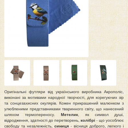
Оригінальні футляри від українського виробника Акрополіс,
виконані за мотивами народної творчості, для корегуючих зір
та сонцезахисних окулярів. Кожен прикрашений малюнком з
улюбленими представниками тваринного світу, що нанесений
шляхом термопереносу.
Метелик
, як символ душі,
відродження, здатності до перетворень,
колібрі
- що уособлює
свободу та незалежність,
синиця
- вісниця доброго, легкого і