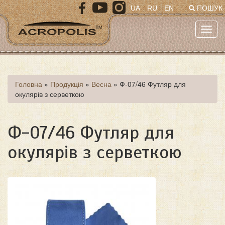
Перейти
UA
RU
EN
ПОШУК
до
основного
Toggl
матеріалу
navig
Ви
Головна
»
Продукція
»
Весна
»
Ф-07/46 Футляр для
окулярів з серветкою
є
тут
Ф-07/46 Футляр для
окулярів з серветкою