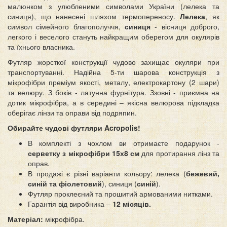
малюнком з улюбленими символами України (лелека та
синиця), що нанесені шляхом термопереносу.
Лелека
, як
символ сімейного благополуччя,
синиця
- вісниця доброго,
легкого і веселого стануть найкращим оберегом для окулярів
та їхнього власника.
Футляр жорсткої конструкції чудово захищає окуляри при
транспортуванні. Надійна 5-ти шарова конструкція з
мікрофібри преміум якості, металу, електрокартону (2 шари)
та велюру. З боків - латунна фурнітура. Ззовні - приємна на
дотик мікрофібра, а в середині – якісна велюрова підкладка
оберігає лінзи та оправи від подряпин.
Обирайте чудові футляри Acropolis!
В комплекті з чохлом ви отримаєте подарунок -
серветку з мікрофібри 15х8 см
для протирання лінз та
оправ.
В продажі є різні варіанти кольору: лелека (
бежевий,
синій та фіолетовий
), синиця (
синій
).
Футляр проклеєний та прошитий армованими нитками.
Гарантія від виробника –
12 місяців.
Матеріал:
мікрофібра.