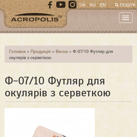
Перейти
UA
RU
EN
ПОШУК
до
основного
Toggl
матеріалу
navig
Ви
Головна
»
Продукція
»
Весна
»
Ф-07/10 Футляр для
окулярів з серветкою
є
тут
Ф-07/10 Футляр для
окулярів з серветкою