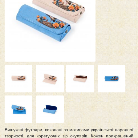
Вишукані футляри, виконані за мотивами української народної
творчості, для корегуючих зір окулярів. Кожен прикрашений