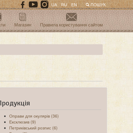
UA
RU
EN
ПОШУК
кти
Магазин
Правила користування сайтом
Продукція
Оправи для окулярів (36)
Ексклюзив (9)
Петриківський розпис (6)