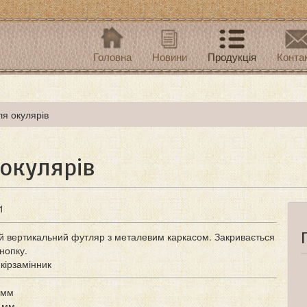
Головна
Новини
Продукція
Конта
ля окулярів
 окулярів
1
й вертикальний футляр з металевим каркасом. Закривається
кнопку.
кірзамінник
 мм
 мм