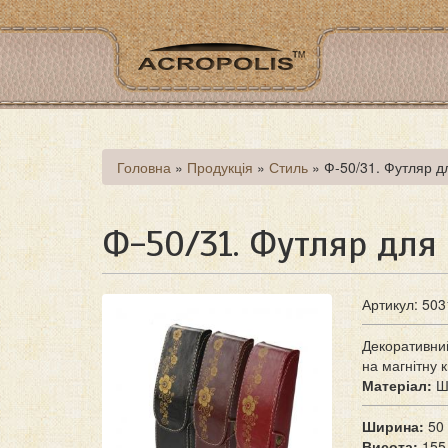
Перейти
до
основного
матеріалу
Ви
Головна
»
Продукція
»
Стиль
»
Ф-50/31. Футляр д
є
тут
Ф-50/31. Футляр для
Артикул: 503
Декоративни
на магнітну 
Матеріал:
Ш
Ширина:
50
Висота:
155