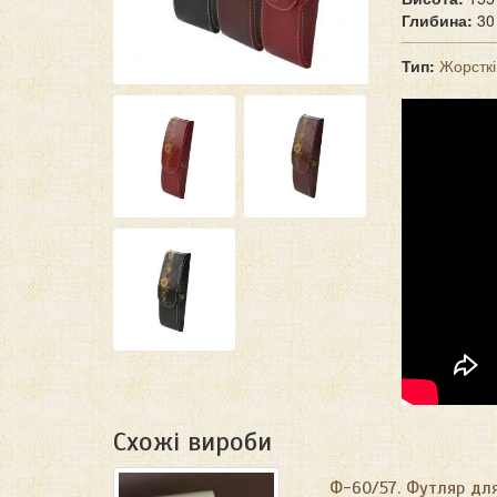
Глибина:
30
Тип:
Жорстк
Схожі вироби
Ф-60/57. Футляр дл