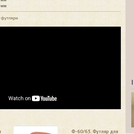
 мм
і футляри
я
Ф-60/63. Футляр для