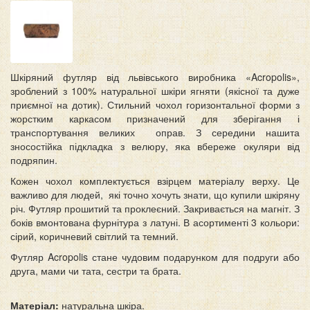
Шкіряний футляр від львівського виробника «Acropolis»,
зроблений з 100% натуральної шкіри ягняти (якісної та дуже
приємної на дотик). Стильний чохол горизонтальної форми з
жорстким каркасом призначений для зберігання і
транспортування великих оправ. З середини нашита
зносостійка підкладка з велюру, яка вбереже окуляри від
подряпин.
Кожен чохол комплектується взірцем матеріалу верху. Це
важливо для людей, які точно хочуть знати, що купили шкіряну
річ. Футляр прошитий та проклеєний. Закривається на магніт. З
боків вмонтована фурнітура з латуні. В асортименті 3 кольори:
сірий, коричневий світлий та темний.
Футляр Acropolis стане чудовим подарунком для подруги або
друга, мами чи тата, сестри та брата.
Матеріал:
натуральна шкіра.