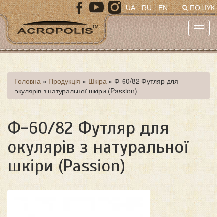
Перейти
UA
RU
EN
ПОШУК
до
основного
Toggl
матеріалу
navig
Ви
Головна
»
Продукція
»
Шкіра
»
Ф-60/82 Футляр для
окулярів з натуральної шкіри (Passion)
є
тут
Ф-60/82 Футляр для
окулярів з натуральної
шкіри (Passion)