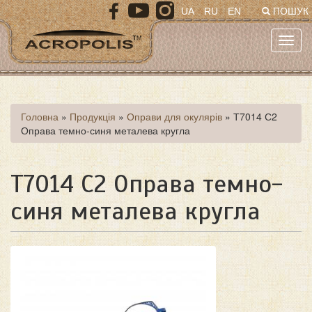
Перейти
UA
RU
EN
ПОШУК
до
основного
Toggl
матеріалу
navig
Ви
Головна
»
Продукція
»
Оправи для окулярів
»
Т7014 С2
Оправа темно-синя металева кругла
є
тут
Т7014 С2 Оправа темно-
синя металева кругла