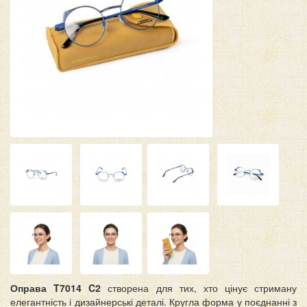
Оправа T7014 C2
створена для тих, хто цінує стриману
елегантність і дизайнерські деталі. Кругла форма у поєднанні з