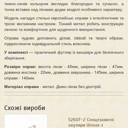
темно-синім кольором виглядає благородно та сучасно, а
тонка вставка над лінзами додає моделі особливого характеру.
Модель нагадує стильні європейські оправи з інтелігентним та
трохи вінтажним настроєм. Тонкий метал робить конструкцію
легкою та комфортною для щоденного використання.
Оправа чудово доповнить ділові, casual та творчі образи,
підкреслюючи індивідуальний стиль власника.
У комплекті
— практичний футляр із екошкіри для безпечного
зберігання.
Розміри оправ:
висота лінзи - 45мм, ширина лінзи - 47мм,
довжина мостика - 22мм, довжина завушника - 145мм, ширина
оправи - 140мм.
Матеріал оправи
- метал. Демо-лінзи без діоптрій.
Схожі вироби
52607-2 Сонцезахисні
окуляри Unisex з