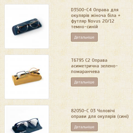
D3500-C4 Оправа для
окулярів жіноча біла +
футляр Novus 20/12
темно-синій
Детальніше
T6795 C2 Оправа
асиметрична зелено-
помаранчева
Детальніше
82050-C 03 Чоловічі
оправи для окулярів (сині)
Детальніше