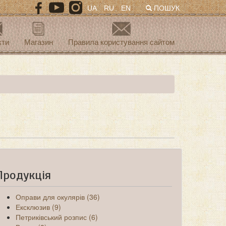
UA
RU
EN
ПОШУК
кти
Магазин
Правила користування сайтом
Продукція
Оправи для окулярів (36)
Ексклюзив (9)
Петриківський розпис (6)