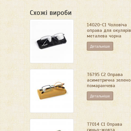
Схожі вироби
14020-C1 Чоловіча
оправа для окулярів
металева чорна
Детальніше
T6795 C2 Оправа
асиметрична зелено
помаранчева
Детальніше
Т7014 С1 Оправа
синьо-жовта