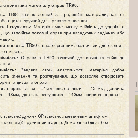
актеристики матеріалу оправ TR90:
сть:
TR90 значно легший за традиційні матеріали, такі як
або ацетат, зручний для тривалого носіння.
ть і гнучкість:
Матеріал має високу стійкість до ударів та
я, що запобігає поломці оправ при випадкових падіннях або
аціях.
ергенність:
TR90 є гіпоалергенним, безпечний для людей з
ою шкірою.
ічність:
Оправи з TR90 зазвичай довговічні та стійкі до
ання.
ичність:
Завдяки своїй еластичності, матеріал добре
сить згинання та розтягування, що дозволяє створювати
форми та дизайни оправ.
ри:
ширина лінзи - 51мм, висота лінзи — 43 мм, довжина
ка - 18мм, довжина завушника - 140мм, ширина оправи —
.
0 пластик; дужки - CP пластик з металевим штифтом
ріпленням); пружинний шарнір. Демо-лінзи (лінзи без