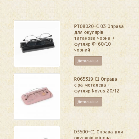
PT08020-C 03 Оправа
для окулярів
титанова чорна +
футляр Ф-60/10
чорний
Детальніше
RO65319 C1 Оправа
-
сіра металева +
футляр Novus 20/12
Детальніше
D3500-C1 Оправа для
окулярів жіноча