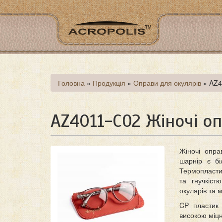
Перейти
до
основного
матеріалу
Ви
Головна
»
Продукція
»
Оправи для окулярів
»
AZ4
є
тут
AZ4011-C02 Жіночі оп
Жіночі опра
шарнір є бі
Термопласти
та гнучкіс
окулярів та 
CP пластик 
високою міцн