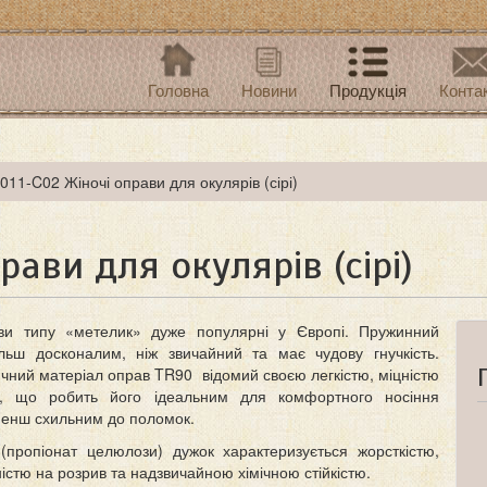
Головна
Новини
Продукція
Конта
011-C02 Жіночі оправи для окулярів (сірі)
рави для окулярів (сірі)
ви типу «метелик» дуже популярні у Європі. Пружинний
льш досконалим, ніж звичайний та має чудову гнучкість.
чний матеріал оправ TR90 відомий своєю легкістю, міцністю
тю, що робить його ідеальним для комфортного носіння
менш схильним до поломок.
(пропіонат целюлози) дужок характеризується жорсткістю,
істю на розрив та надзвичайною хімічною стійкістю.