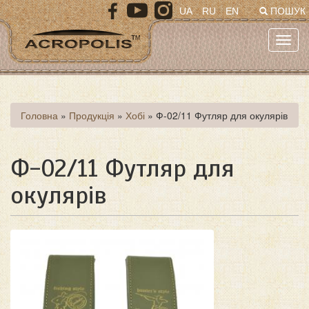
Перейти
UA
RU
EN
ПОШУК
до
основного
Toggl
матеріалу
navig
Ви
Головна
»
Продукція
»
Хобі
»
Ф-02/11 Футляр для окулярів
є
тут
Ф-02/11 Футляр для
окулярів