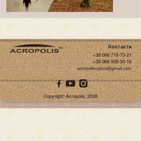
Контакти
+38 066 718-73-21
+38 068 936-30-18
acropolisoptics@gmail.com
Copyright: Acropolis, 2026