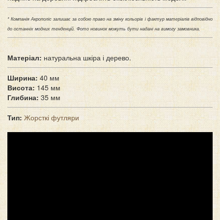
* Компанія Акрополіс залишає за собою право на зміну кольорів і фактур матеріалів відповідно
до останніх модних тенденцій. Фото новинок можуть бути надані на вимогу замовника.
Матеріал:
натуральна шкіра і дерево.
Ширина:
40 мм
Висота:
145 мм
Глибина:
35 мм
Тип:
Жорсткі футляри