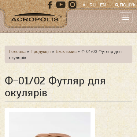
Перейти
UA
RU
EN
ПОШУК
до
основного
Toggl
матеріалу
navig
Ви
Головна
»
Продукція
»
Ексклюзив
»
Ф-01/02 Футляр для
окулярів
є
тут
Ф-01/02 Футляр для
окулярів