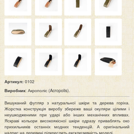
Артикул:
0102
Виробник
: Акрополіс (Acropolis).
Вишуканий футляр з натуральної шкіри та дерева горіха.
Жорстка конструкція виробу збереже ваші окуляри цілими і
неушкодженими при ударі або інших механічних впливах.
Яскраві кольори високоякісної шкіри одразу приваблять око
прихильників останніх модних тенденцій. А оригінальний
надпис на деревині підкреслить ексклюзивність моделі.