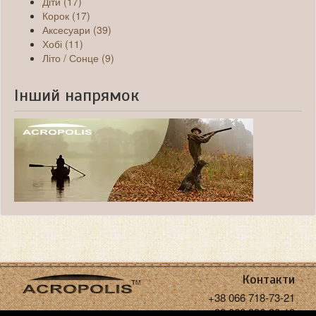
Діти (17)
Корок (17)
Аксесуари (39)
Хобі (11)
Літо / Сонце (9)
Інший напрямок
Контакти
+38 066 718-73-21
+38 068 936-30-18