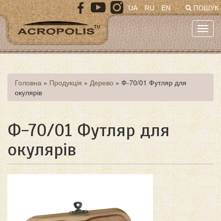
Перейти
UA
RU
EN
ПОШУК
до
основного
Toggl
матеріалу
navig
Ви
Головна
»
Продукція
»
Дерево
»
Ф-70/01 Футляр для
окулярів
є
тут
Ф-70/01 Футляр для
окулярів