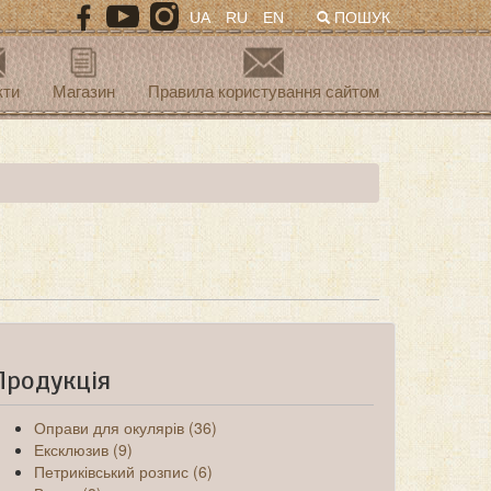
UA
RU
EN
ПОШУК
кти
Магазин
Правила користування сайтом
Продукція
Оправи для окулярів (36)
Ексклюзив (9)
Петриківський розпис (6)