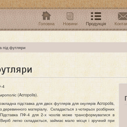
Головна
Новини
Продукція
Конта
а під футляри
футляри
-4
крополіс (Acropolis).
зкладна підставка для двох футлярів для окулярів Acropolis,
з деревинного матеріалу. Складається з чотирьох розбірних
Підставка ПФ-4 для 2-х чохлів може трансформуватися в
. Виріб легко складається, займає мало місця і зручний при
.