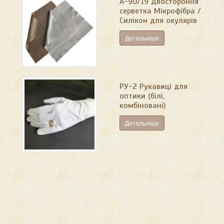
А-90/19 Двостороння
серветка Мікрофібра /
Силікон для окулярів
Детальніше
РУ-2 Рукавиці для
оптики (білі,
комбіновані)
Детальніше