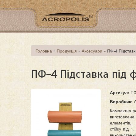
Перейти
до
основного
матеріалу
Ви
Головна
»
Продукція
»
Аксесуари
»
ПФ-4 Підставк
є
тут
ПФ-4 Підставка під 
Артикул:
ПФ
Виробник:
А
Компактна ро
виготовлена 
елементів. 
стійку під 1
використанні