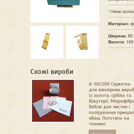
* Умови прода
Матеріал:
ф
Ширина:
80
Висота:
165
Схожі вироби
А-90/200 Серветка
для ювелірних вироб
із золота, срібла та
біжутерії. Мікрофібр
8х8см для чистки і
полірування прикрас
«Ваш Логотип» на
тканині