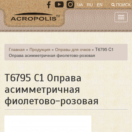
Перейти
UA
RU
EN
ПОИСК
к
основному
Toggl
содержанию
navig
Вы
Главная
»
Продукция
»
Оправы для очков
»
T6795 C1
Оправа асимметричная фиолетово-розовая
здесь
T6795 C1 Оправа
асимметричная
фиолетово-розовая