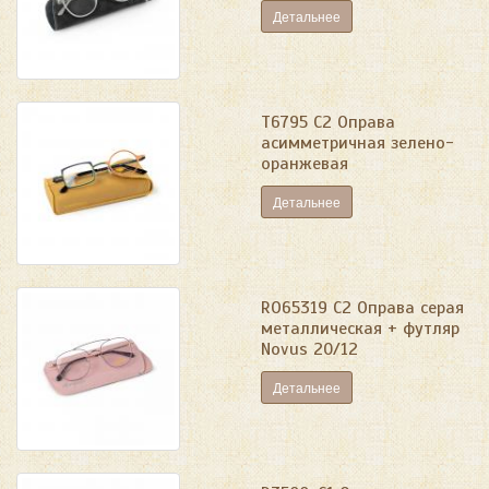
Детальнее
T6795 C2 Оправа
асимметричная зелено-
оранжевая
Детальнее
RO65319 C2 Оправа серая
металлическая + футляр
Novus 20/12
Детальнее