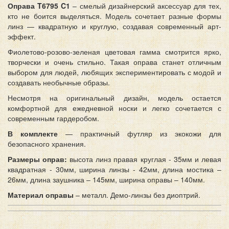
Оправа T6795 C1
– смелый дизайнерский аксессуар для тех,
кто не боится выделяться. Модель сочетает разные формы
линз — квадратную и круглую, создавая современный арт-
эффект.
Фиолетово-розово-зеленая цветовая гамма смотрится ярко,
творчески и очень стильно. Такая оправа станет отличным
выбором для людей, любящих экспериментировать с модой и
создавать необычные образы.
Несмотря на оригинальный дизайн, модель остается
комфортной для ежедневной носки и легко сочетается с
современным гардеробом.
В комплекте
— практичный футляр из экокожи для
безопасного хранения.
Размеры оправ:
высота линз правая круглая - 35мм и левая
квадратная - 30мм, ширина линзы - 42мм, длина мостика –
26мм, длина заушника – 145мм, ширина оправы – 140мм.
Материал оправы
– металл. Демо-линзы без диоптрий.