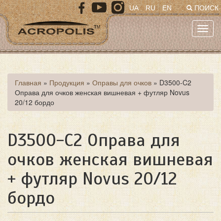
Перейти
UA
RU
EN
ПОИСК
к
основному
Toggl
содержанию
navig
Вы
Главная
»
Продукция
»
Оправы для очков
»
D3500-C2
Оправа для очков женская вишневая + футляр Novus
здесь
20/12 бордо
D3500-C2 Оправа для
очков женская вишневая
+ футляр Novus 20/12
бордо