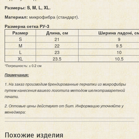
Размеры: S, M, L, XL.
Материал:
микрофибра (стандарт).
Размерна сетка РУ-3
Размер
Длина, см
Ширина ладоні, с
S
21
9
M
22
9.5
L
23
10
XL
23.5
10.5
*Погрешность: ± 0.2 см
Примечания:
1. На заказ производим брендированные перчатки из микрофибры
путем нанесения вашего логотипа методом шелкотраваретной
печати.
2. Оптовые цены действуют от 5шт. Информацию уточняйте у
менеджера:
Похожие изделия