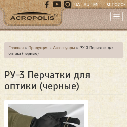
Перейти
UA
RU
EN
ПОИСК
к
основному
Toggl
содержанию
navig
Вы
Главная
»
Продукция
»
Аксессуары
»
РУ-3 Перчатки для
оптики (черные)
здесь
РУ-3 Перчатки для
оптики (черные)