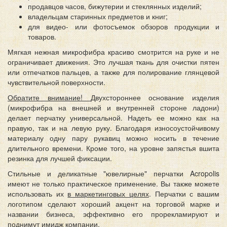
продавцов часов, бижутерии и стеклянных изделий;
владельцам старинных предметов и книг;
для видео- или фотосъемок обзоров продукции и
товаров.
Мягкая нежная микрофибра красиво смотрится на руке и не
ограничивает движения. Это лучшая ткань для очистки пятен
или отпечатков пальцев, а также для полирование глянцевой
чувствительной поверхности.
Обратите внимание!
Двухстороннее основание изделия
(микрофибра на внешней и внутренней стороне ладони)
делает перчатку универсальной. Надеть ее можно как на
правую, так и на левую руку. Благодаря износоустойчивому
материалу одну пару рукавиц можно носить в течение
длительного времени. Кроме того, на уровне запястья вшита
резинка для лучшей фиксации.
Стильные и деликатные "ювелирные" перчатки Acropolis
имеют не только практическое применение. Вы также можете
использовать их
в маркетинговых целях
. Перчатки с вашим
логотипом сделают хороший акцент на торговой марке и
названии бизнеса, эффективно его прорекламируют и
поднимут имидж компании.