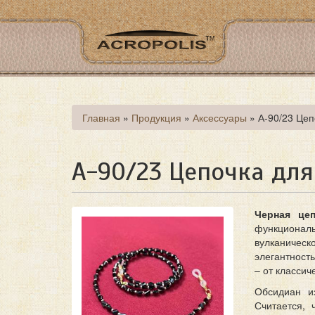
Перейти
к
основному
содержанию
Вы
Главная
»
Продукция
»
Аксессуары
»
А-90/23 Цеп
здесь
А-90/23 Цепочка для
Черная цеп
функциона
вулканическ
элегантност
– от классич
Обсидиан и
Считается, 