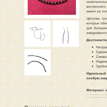
нежелатель
внутреннего
имеет не тол
Цепочка ос
которые обе
для большин
ежедневного
Достоинств
Натура
Сдержа
Символ
Надежн
Удобна
Идеальный 
особую эне
Материал:
в