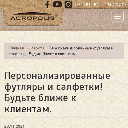
Перейти
UA
RU
EN
ПОИСК
к
основному
Toggl
содержанию
navig
Вы
Главная
»
Новости
»
Персонализированные футляры и
салфетки! Будьте ближе к клиентам.
здесь
Персонализированные
футляры и салфетки!
Будьте ближе к
клиентам.
23.11.2021