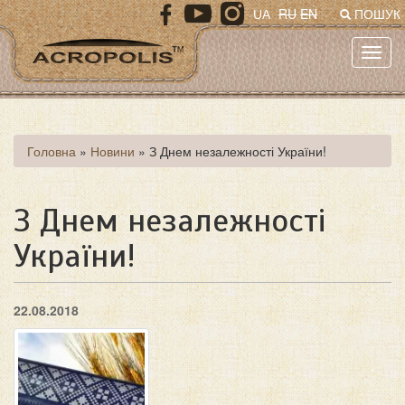
Перейти
RU
EN
UA
ПОШУК
до
основного
Toggl
матеріалу
navig
Ви
Головна
»
Новини
»
З Днем незалежності України!
є
тут
З Днем незалежності
України!
22.08.2018