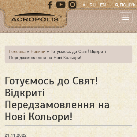
Перейти
UA
RU
EN
ПОШУК
до
основного
Toggl
матеріалу
navig
Ви
Головна
»
Новини
»
Готуємось до Свят! Відкриті
Передзамовлення на Нові Кольори!
є
тут
Готуємось до Свят!
Відкриті
Передзамовлення на
Нові Кольори!
21.11.2022