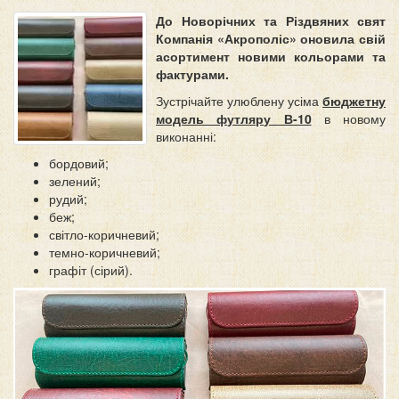
До Новорічних та Різдвяних свят
Компанія «Акрополіс» оновила свій
асортимент новими кольорами та
фактурами.
Зустрічайте улюблену усіма
бюджетну
модель футляру В-10
в новому
виконанні:
бордовий;
зелений;
рудий;
беж;
світло-коричневий;
темно-коричневий;
графіт (сірий).