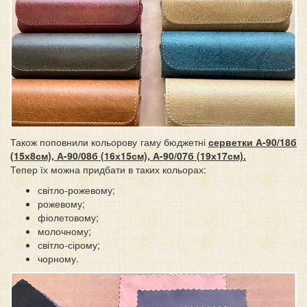
Також поповнили кольорову гаму бюджетні
серветки А-90/18б
(15х8см), А-90/08б (16х15см), А-90/07б (19х17см).
Тепер їх можна придбати в таких кольорах:
світло-рожевому;
рожевому;
фіолетовому;
молочному;
світло-сірому;
чорному.