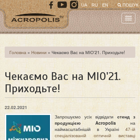
Перейти
UA
RU
EN
ПОШУК
до
основного
Toggl
матеріалу
navig
Ви
Головна
»
Новини
»
Чекаємо Вас на МІО'21. Приходьте!
є
тут
Чекаємо Вас на МІО'21.
Приходьте!
22.02.2021
Запрошуємо усіх відвідати
стенд з
продукцією Acropolis
на
наймасштабнішій в Україні
47-ій
спеціалізованій оптичній виставці