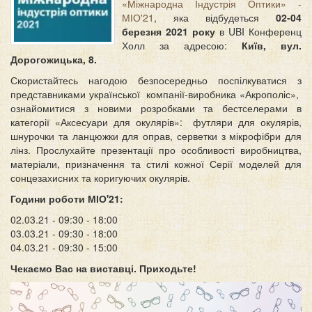
«Міжнародна Індустрія Оптики» -
МІО'21
, яка відбудеться
02-04
березня 2021 року
в UBI Конференц
Холл за адресою:
Київ, вул.
Дорогожицька, 8.
Скористайтесь нагодою безпосередньо поспілкуватися з
представниками української компанії-виробника «Акрополіс»,
ознайомитися з новими розробками та бестселерами в
категорії «Аксесуари для окулярів»: футляри для окулярів,
шнурочки та ланцюжки для оправ, серветки з мікрофібри для
лінз. Прослухайте презентації про особливості виробництва,
матеріали, призначення та стилі кожної Серії моделей для
сонцезахисних та коригуючих окулярів.
Години роботи МІО'21:
02.03.21 - 09:30 - 18:00
03.03.21 - 09:30 - 18:00
04.03.21 - 09:30 - 15:00
Чекаємо Вас на виставці. Приходьте!