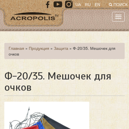
Перейти
UA
RU
EN
ПОИСК
к
основному
Toggl
содержанию
navig
Вы
Главная
»
Продукция
»
Защита
»
Ф-20/35. Мешочек для
очков
здесь
Ф-20/35. Мешочек для
очков