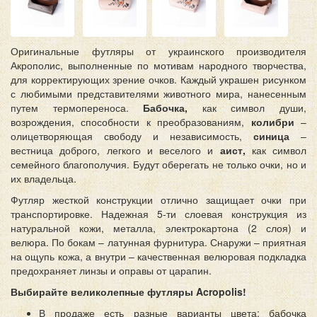
Оригинальные футляры от украинского производителя
Акрополис, выполненные по мотивам народного творчества,
для корректирующих зрение очков. Каждый украшен рисунком
с любимыми представителями животного мира, нанесенным
путем термопереноса.
Бабочка,
как символ души,
возрождения, способности к преобразованиям,
колибри
–
олицетворяющая свободу и независимость,
синица
–
вестница доброго, легкого и веселого и
аист,
как символ
семейного благополучия. Будут оберегать не только очки, но и
их владельца.
Футляр жесткой конструкции отлично защищает очки при
транспортировке. Надежная 5-ти слоевая конструкция из
натуральной кожи, металла, электрокартона (2 слоя) и
велюра. По бокам – латунная фурнитура. Снаружи – приятная
на ощупь кожа, а внутри – качественная велюровая подкладка
предохраняет линзы и оправы от царапин.
Выбирайте великолепные футляры Acropolis!
В продаже есть разные варианты цвета: бабочка