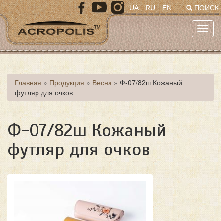
Перейти
UA
RU
EN
ПОИСК
к
основному
Toggl
содержанию
navig
Вы
Главная
»
Продукция
»
Весна
»
Ф-07/82ш Кожаный
футляр для очков
здесь
Ф-07/82ш Кожаный
футляр для очков