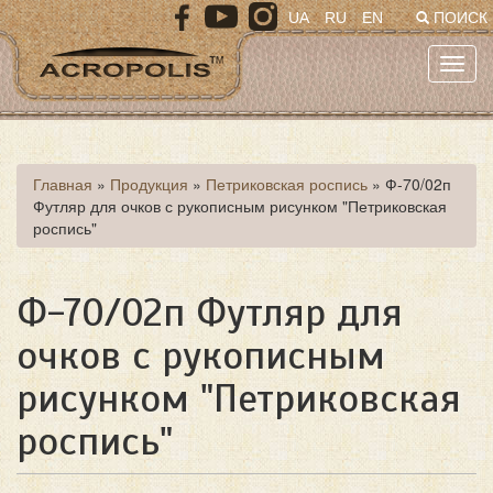
Перейти
UA
RU
EN
ПОИСК
к
основному
Toggl
содержанию
navig
Вы
Главная
»
Продукция
»
Петриковская роспись
»
Ф-70/02п
Футляр для очков с рукописным рисунком "Петриковская
здесь
роспись"
Ф-70/02п Футляр для
очков с рукописным
рисунком "Петриковская
роспись"