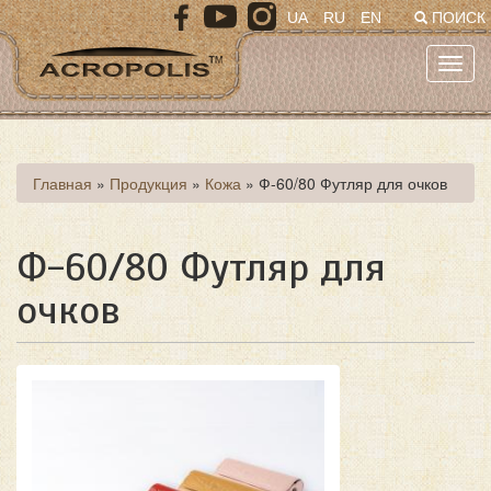
Перейти
UA
RU
EN
ПОИСК
к
основному
Toggl
содержанию
navig
Вы
Главная
»
Продукция
»
Кожа
»
Ф-60/80 Футляр для очков
здесь
Ф-60/80 Футляр для
очков