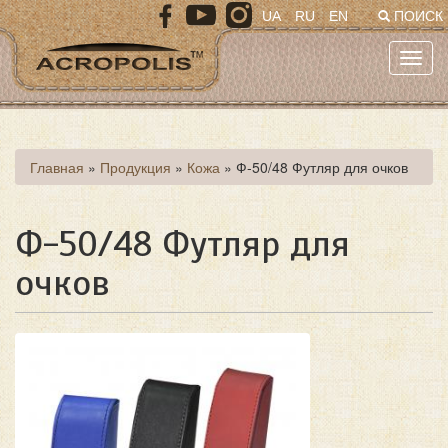
Перейти
UA
RU
EN
ПОИСК
к
основному
Toggl
содержанию
navig
Вы
Главная
»
Продукция
»
Кожа
»
Ф-50/48 Футляр для очков
здесь
Ф-50/48 Футляр для
очков