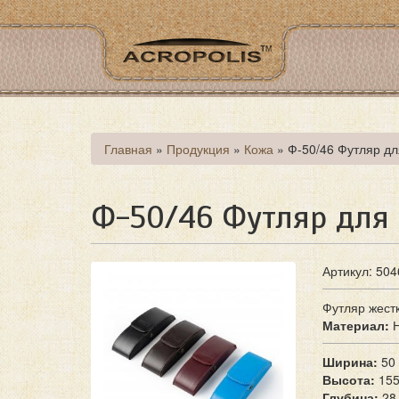
Перейти
к
основному
содержанию
Вы
Главная
»
Продукция
»
Кожа
»
Ф-50/46 Футляр дл
здесь
Ф-50/46 Футляр для
Артикул: 504
Футляр жестк
Материал:
Ширина:
50
Высота:
15
Глубина:
28