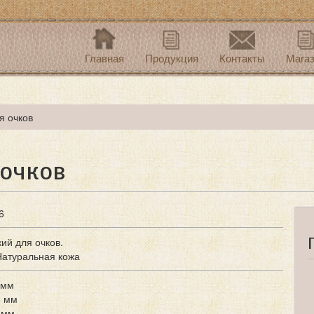
Главная
Продукция
Контакты
Мага
я очков
 очков
6
ий для очков.
Натуральная кожа
 мм
5 мм
 мм