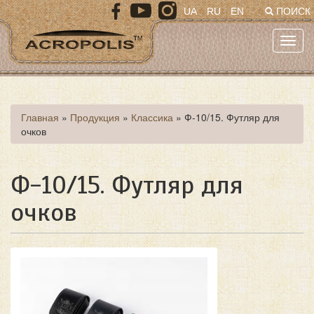
Перейти
UA
RU
EN
ПОИСК
к
основному
Toggl
содержанию
navig
Вы
Главная
»
Продукция
»
Классика
»
Ф-10/15. Футляр для
очков
здесь
Ф-10/15. Футляр для
очков