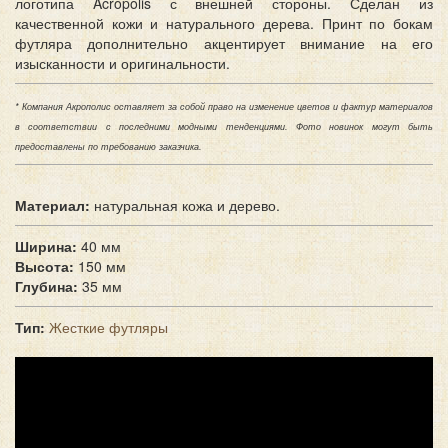
логотипа Acropolis с внешней стороны. Сделан из
качественной кожи и натурального дерева. Принт по бокам
футляра дополнительно акцентирует внимание на его
изысканности и оригинальности.
* Компания Акрополис оставляет за собой право на изменение цветов и фактур материалов
в соответствии с последними модными тенденциями. Фото новинок могут быть
предоставлены по требованию заказчика.
Материал:
натуральная кожа и дерево.
Ширина:
40 мм
Высота:
150 мм
Глубина:
35 мм
Тип:
Жесткие футляры