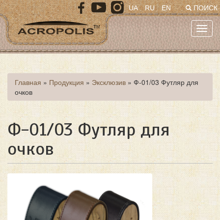
Перейти
UA
RU
EN
ПОИСК
к
основному
Toggl
содержанию
navig
Вы
Главная
»
Продукция
»
Эксклюзив
»
Ф-01/03 Футляр для
очков
здесь
Ф-01/03 Футляр для
очков