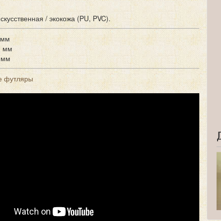
скусственная / экокожа (PU, PVC).
 мм
0 мм
 мм
е футляры