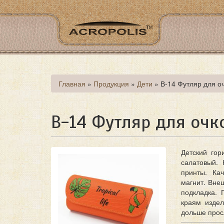
Перейти
к
основному
содержанию
Вы
Главная
»
Продукция
»
Дети
»
В-14 Футляр для оч
здесь
В-14 Футляр для очко
Детский гор
салатовый.
принты. Ка
магнит. Вне
подкладка. 
краям изде
дольше прос