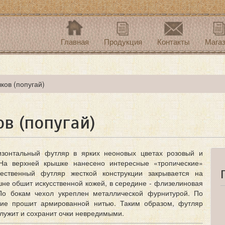
Главная
Продукция
Контакты
Мага
ков (попугай)
в (попугай)
изонтальный футляр в ярких неоновых цветах розовый и
 На верхней крышке нанесено интересные «тропические»
чественный футляр жесткой конструкции закрывается на
шне обшит искусственной кожей, в середине - флизелиновая
По бокам чехол укреплен металлической фурнитурой. По
лие прошит армированной нитью. Таким образом, футляр
лужит и сохранит очки невредимыми.