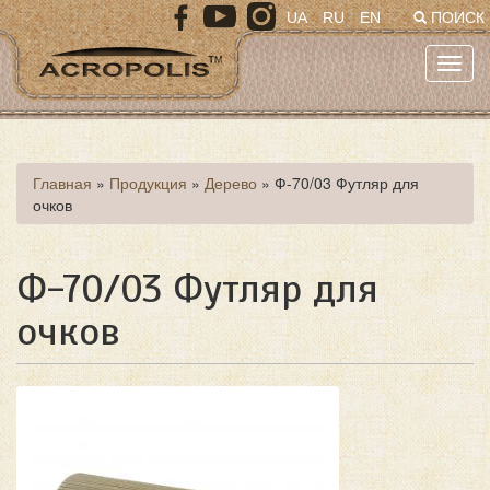
Перейти
UA
RU
EN
ПОИСК
к
основному
Toggl
содержанию
navig
Вы
Главная
»
Продукция
»
Дерево
»
Ф-70/03 Футляр для
очков
здесь
Ф-70/03 Футляр для
очков