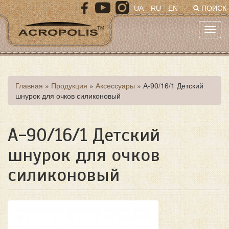
Перейти
UA
RU
EN
ПОИСК
к
основному
Toggl
содержанию
navig
Вы
Главная
»
Продукция
»
Аксессуары
»
А-90/16/1 Детский
шнурок для очков силиконовый
здесь
А-90/16/1 Детский
шнурок для очков
силиконовый