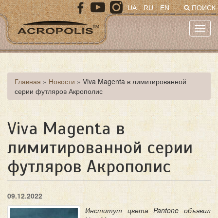
Перейти
UA
RU
EN
ПОИСК
к
основному
Toggl
содержанию
navig
Вы
Главная
»
Новости
»
Viva Magenta в лимитированной
серии футляров Акрополис
здесь
Viva Magenta в
лимитированной серии
футляров Акрополис
09.12.2022
Институт цвета Pantone объявил