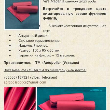
Viva Magenta цветом 2023 года.
Встречайте в трендовом цвете
лимитированную серию футляров
Ф-60/10:
Высококачественная искусственная
кожа.
Аккуратный дизайн.
Стильное термотиснение.
Надежный корпус.
Размер: 150 х 65 х 30 мм.
Гарантия на футляр – 12 месяцев.
Производитель – ТМ «Acropolis» (Украина)
Заказывайте НОВИНКИ по телефону или почте:
+380667187321 (Viber, Telegram)
acropolisoptics@gmail.com