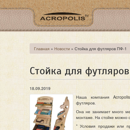
Перейти
к
основному
содержанию
Вы
Главная
»
Новости
»
Стойка для футляров ПФ-1
здесь
Стойка для футляров
18.09.2019
Наша компания Acropoli
футляров.
Она не занимает много ме
монтаже. На стойке можно 
* Условия продажи или п