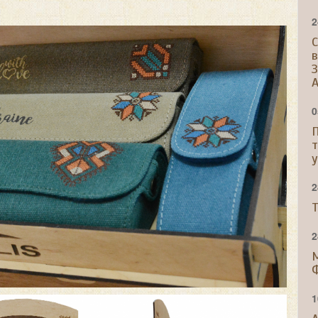
2
С
A
0
2
Т
2
1