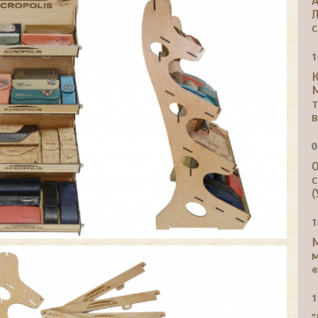
A
Л
с
1
К
т
в
0
О
с
(
1
м
«
1