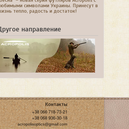
Весна" – новая серия футляров Acropolis с
любимыми символами Украины. Принесут в
изнь тепло, радость и достаток!
Другое направление
Контакты
+38 066 718-73-21
+38 068 936-30-18
acropolisoptics@gmail.com