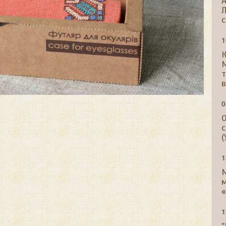
A
Л
с
1
К
т
в
0
О
с
(
1
м
«
1