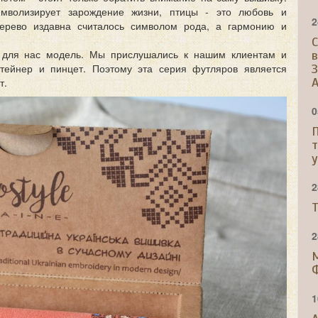
имволизирует зарождение жизни, птицы - это любовь и
2
дерево издавна считалось символом рода, а гармонию и
С
 для нас модель. Мы прислушались к нашим клиентам и
нтейнер и пинцет. Поэтому эта серия футляров является
A
т.
0
2
Т
2
1