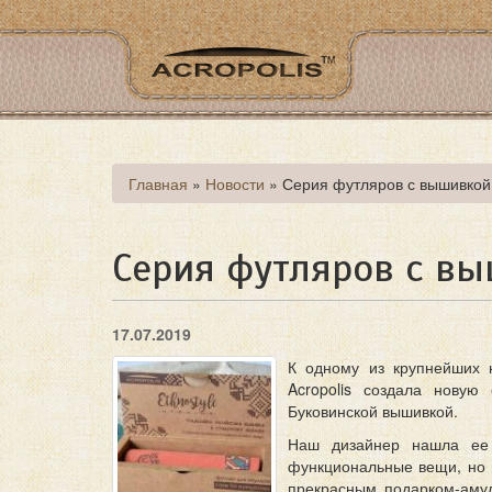
Перейти
к
основному
содержанию
Вы
Главная
»
Новости
»
Серия футляров с вышивкой
здесь
Серия футляров с в
17.07.2019
К одному из крупнейших 
Acropolis создала новую
Буковинской вышивкой.
Наш дизайнер нашла ее 
функциональные вещи, но 
прекрасным подарком-амул