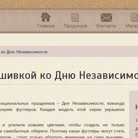
Главная
Продукция
Контакты
Мага
 ко Дню Независимости
ышивкой ко Дню Независим
национальных праздников – Дня Независимости, команда
 серию футляров. Каждая модель этой серии украшена
1
и усилила новыми цветами, чтобы создать не только
A
и самобытные обереги. Поэтому наши футляры могут стать
етом - стоит только обратить внимание на саму вышивку.