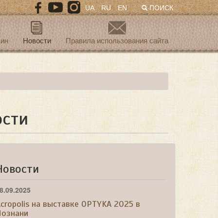
UA
RU
EN
ПОИСК
зин
Новости
Правила использования сайта
ости
Новости
8.09.2025
cropolis на выставке OPTYKA 2025 в
Познани