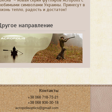
Весна" – новая серия футляров Acropolis с
любимыми символами Украины. Принесут в
изнь тепло, радость и достаток!
Другое направление
Контакты
+38 066 718-73-21
+38 068 936-30-18
acropolisoptics@gmail.com