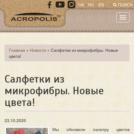
Перейти
UA
RU
EN
ПОИСК
к
основному
Toggl
содержанию
navig
Вы
Главная
»
Новости
»
Салфетки из микрофибры. Новые
цвета!
здесь
Салфетки из
микрофибры. Новые
цвета!
23.10.2020
Мы обновили палитру цветов