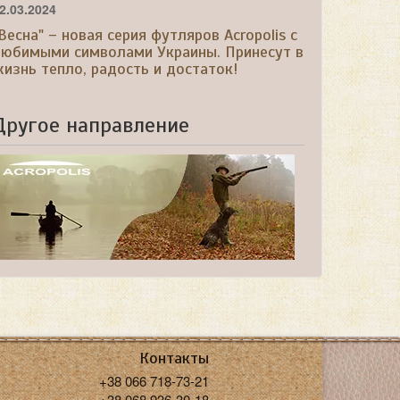
2.03.2024
Весна" – новая серия футляров Acropolis с
любимыми символами Украины. Принесут в
изнь тепло, радость и достаток!
Другое направление
Контакты
+38 066 718-73-21
+38 068 936-30-18