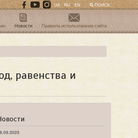
UA
RU
EN
ПОИСК
зин
Новости
Правила использования сайта
д, равенства и
Новости
8.09.2025