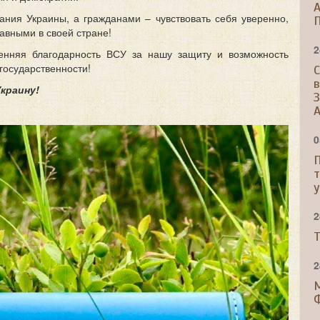
A
ния Украины, а гражданами – чувствовать себя уверенно,
вными в своей стране!
2
енняя благодарность ВСУ за нашу защиту и возможность
государственности!
С
краину!
A
0
2
Т
2