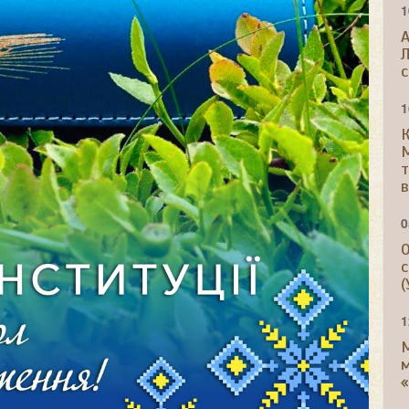
1
A
Л
с
1
К
т
в
0
О
с
(
1
м
«