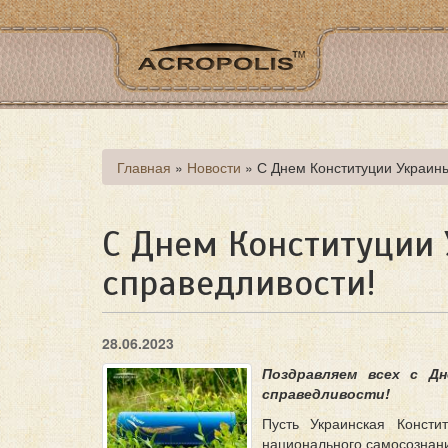
Перейти
к
основному
содержанию
Вы
Главная
»
Новости
»
С Днем Конституции Украины
здесь
С Днем Конституции 
справедливости!
28.06.2023
Поздравляем всех с Дн
справедливости!
Пусть Украинская Консти
национального самосознани