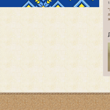
1
"
ж