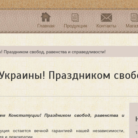
Главная
Продукция
Контакты
Мага
! Праздником свобод, равенства и справедливости!
Украины! Праздником свобо
ем Конституции! Праздником свобод, равенства и
туция остается вечной гарантией нашей независимости,
1
я и демократии.