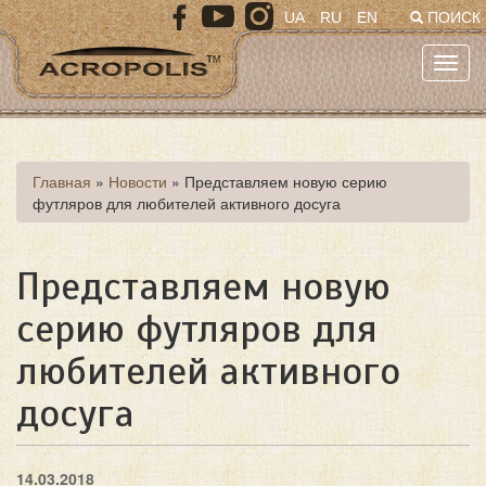
Перейти
UA
RU
EN
ПОИСК
к
основному
Toggl
содержанию
navig
Вы
Главная
»
Новости
»
Представляем новую серию
футляров для любителей активного досуга
здесь
Представляем новую
серию футляров для
любителей активного
досуга
14.03.2018