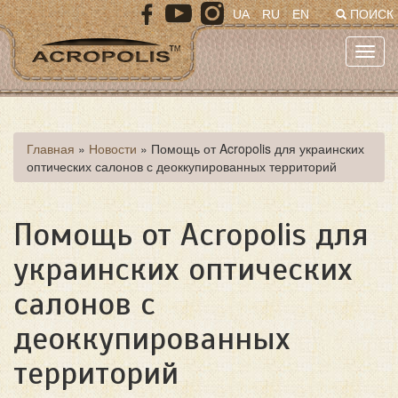
Перейти
UA
RU
EN
ПОИСК
к
основному
Toggl
содержанию
navig
Вы
Главная
»
Новости
»
Помощь от Acropolis для украинских
оптических салонов с деоккупированных территорий
здесь
Помощь от Acropolis для
украинских оптических
салонов с
деоккупированных
территорий