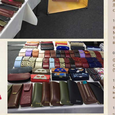
A
Л
с
1
К
т
в
0
О
с
(
1
м
«
1