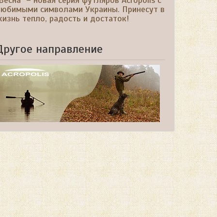
Весна" – новая серия футляров Acropolis с
любимыми символами Украины. Принесут в
изнь тепло, радость и достаток!
Другое направление