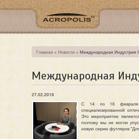
Перейти
к
основному
содержанию
Вы
Главная
»
Новости
»
Международная Индустрия 
здесь
Международная Инду
27.02.2018
С 14 по 16 февраля 2
специализированной оптич
Это мероприятие являетс
поэтому мы не могли упус
новую серию футляров "Для