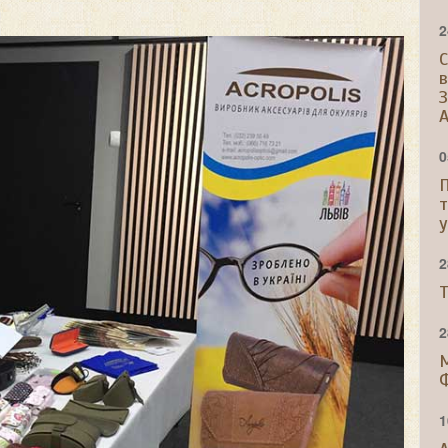
2
С
A
0
2
Т
2
1